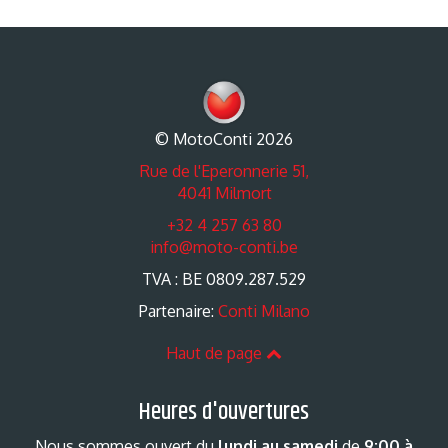
© MotoConti 2026
Rue de l'Eperonnerie 51,
4041 Milmort
+32 4 257 63 80
info@moto-conti.be
TVA : BE 0809.287.529
Partenaire:
Conti Milano
Haut de page
Heures d'ouvertures
Nous sommes ouvert du
lundi au samedi
de
9:00 à