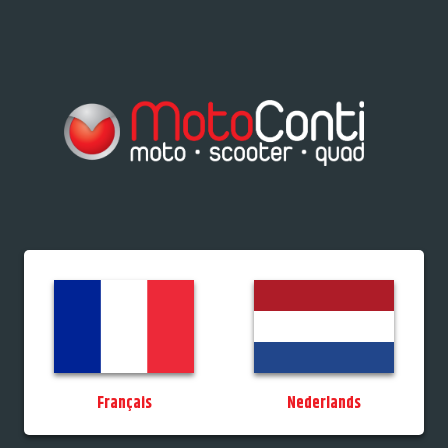
res/Tiporteurs
Vélos
Promos
StockDeals
Occasions
Permis
MotoCo
Français
Nederlands