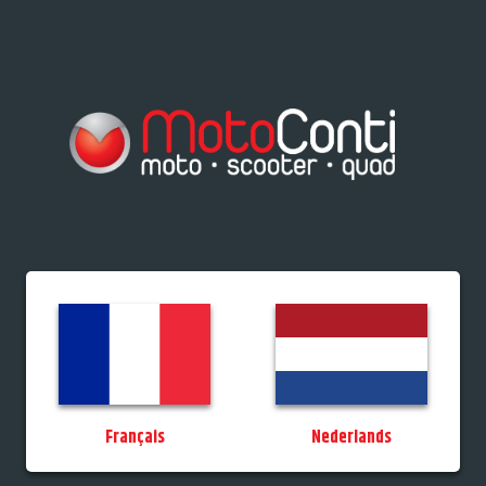
res/Tiporteurs
Vélos
Promos
StockDeals
Occasions
Permis
MotoCo
Français
Nederlands