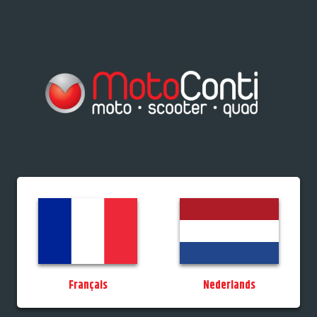
res/Tiporteurs
Vélos
Promos
StockDeals
Occasions
Permis
MotoCo
Français
Nederlands