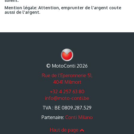
soient.
Mention légale: Attention, emprunter de l'argent coute
aussi de l'argent.
© MotoConti 2026
Rue de l'Eperonnerie 51,
4041 Milmort
+32 4 257 63 80
info@moto-conti.be
TVA : BE 0809.287.529
Partenaire:
Conti Milano
Haut de page