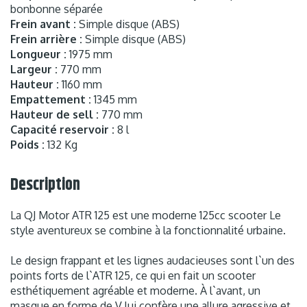
bonbonne séparée
Frein avant :
Simple disque (ABS)
Frein arrière :
Simple disque (ABS)
Longueur :
1975 mm
Largeur :
770 mm
Hauteur :
1160 mm
Empattement :
1345 mm
Hauteur de sell :
770 mm
Capacité reservoir :
8 l
Poids :
132 Kg
Description
La QJ Motor ATR 125 est une moderne 125cc scooter Le
style aventureux se combine à la fonctionnalité urbaine.
Le design frappant et les lignes audacieuses sont l`un des
points forts de l`ATR 125, ce qui en fait un scooter
esthétiquement agréable et moderne. À l`avant, un
masque en forme de V lui confère une allure agressive et