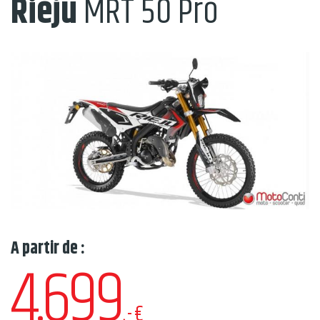
Rieju
MRT 50 Pro
A partir de :
4.699
,-€