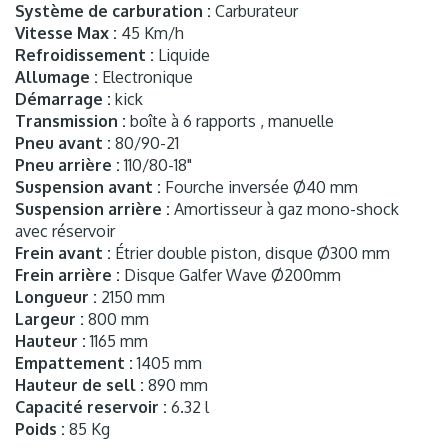
Système de carburation :
Carburateur
Vitesse Max :
45 Km/h
Refroidissement :
Liquide
Allumage :
Electronique
Démarrage :
kick
Transmission :
boîte à 6 rapports , manuelle
Pneu avant :
80/90-21
Pneu arrière :
110/80-18"
Suspension avant :
Fourche inversée Ø40 mm
Suspension arrière :
Amortisseur à gaz mono-shock
avec réservoir
Frein avant :
Étrier double piston, disque Ø300 mm
Frein arrière :
Disque Galfer Wave Ø200mm
Longueur :
2150 mm
Largeur :
800 mm
Hauteur :
1165 mm
Empattement :
1405 mm
Hauteur de sell :
890 mm
Capacité reservoir :
6.32 l
Poids :
85 Kg