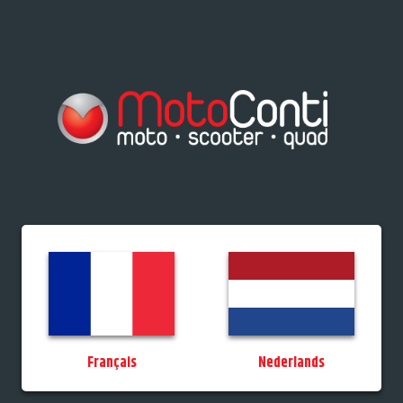
res/Tiporteurs
Vélos
Promos
StockDeals
Occasions
Permis
MotoCo
Français
Nederlands