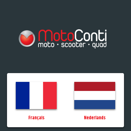
res/Tiporteurs
Vélos
Promos
StockDeals
Occasions
Permis
MotoCo
Français
Nederlands