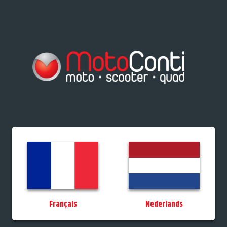
res/Tiporteurs
Vélos
Promos
StockDeals
Occasions
Permis
MotoCo
Français
Nederlands