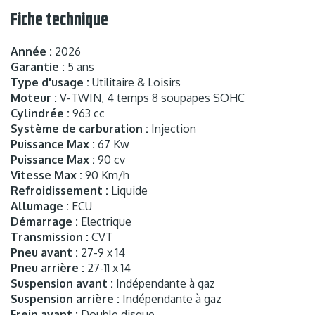
Fiche technique
Année :
2026
Garantie :
5 ans
Type d'usage :
Utilitaire & Loisirs
Moteur :
V-TWIN, 4 temps 8 soupapes SOHC
Cylindrée :
963 cc
Système de carburation :
Injection
Puissance Max :
67 Kw
Puissance Max :
90 cv
Vitesse Max :
90 Km/h
Refroidissement :
Liquide
Allumage :
ECU
Démarrage :
Electrique
Transmission :
CVT
Pneu avant :
27-9 x 14
Pneu arrière :
27-11 x 14
Suspension avant :
Indépendante à gaz
Suspension arrière :
Indépendante à gaz
Frein avant :
Double disque