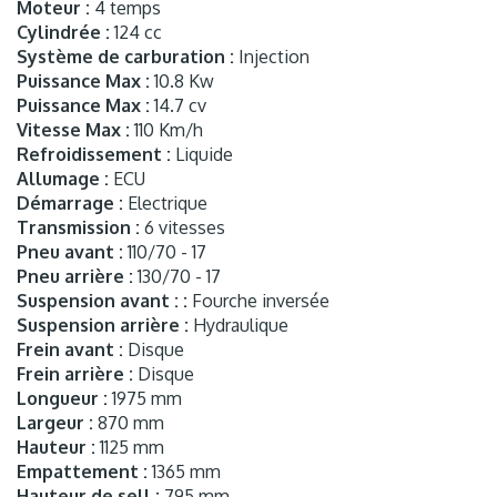
Moteur :
4 temps
Cylindrée :
124 cc
Système de carburation :
Injection
Puissance Max :
10.8 Kw
Puissance Max :
14.7 cv
Vitesse Max :
110 Km/h
Refroidissement :
Liquide
Allumage :
ECU
Démarrage :
Electrique
Transmission :
6 vitesses
Pneu avant :
110/70 - 17
Pneu arrière :
130/70 - 17
Suspension avant : :
Fourche inversée
Suspension arrière :
Hydraulique
Frein avant :
Disque
Frein arrière :
Disque
Longueur :
1975 mm
Largeur :
870 mm
Hauteur :
1125 mm
Empattement :
1365 mm
Hauteur de sell :
795 mm