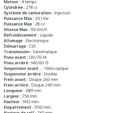
Moteur :
4 temps
Cylindrée :
278 cc
Système de carburation :
Injection
Puissance Max :
20.1 Kw
Puissance Max :
28 cv
Vitesse Max :
130 Km/h
Refroidissement :
Liquide
Allumage :
Electronique
Démarrage :
CDI
Transmission :
Variomatique
Pneu avant :
120/70-14
Pneu arrière :
140/60-13
Suspension avant : :
Téléscopique
Suspension arrière :
Double
Frein avant :
Disque 260 mm
Frein arrière :
Disque 240 mm
Longueur :
2189 mm
Largeur :
756 mm
Hauteur :
1432 mm
Empattement :
1550 mm
Hauteur de sell :
760 mm