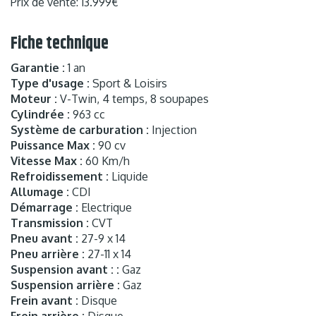
Prix de vente: 13.999€
Fiche technique
Garantie :
1 an
Type d'usage :
Sport & Loisirs
Moteur :
V-Twin, 4 temps, 8 soupapes
Cylindrée :
963 cc
Système de carburation :
Injection
Puissance Max :
90 cv
Vitesse Max :
60 Km/h
Refroidissement :
Liquide
Allumage :
CDI
Démarrage :
Electrique
Transmission :
CVT
Pneu avant :
27-9 x 14
Pneu arrière :
27-11 x 14
Suspension avant : :
Gaz
Suspension arrière :
Gaz
Frein avant :
Disque
Frein arrière :
Disque