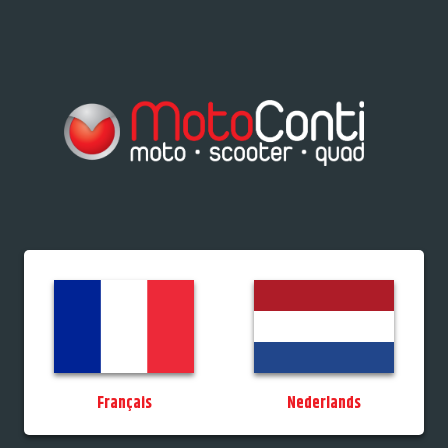
res/Tiporteurs
Vélos
Promos
StockDeals
Occasions
Permis
MotoCo
Français
Nederlands