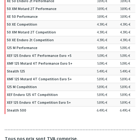
XE 50 Enduro 2t Performance
3.890,-€
3.890,-€
50 XM Motard 2T Performance
3.890,-€
3.890,-€
XE 50 Performance
3.890,-€
3.890,-€
50 XE Competition
4.390,-€
4.390,-€
50 XM Motard 2T Competition
4.390,-€
4.390,-€
50 XE Enduro 2t Competition
4.390,-€
4.390,-€
125 M Performance
5.090,-€
5.090,-€
XEF 125 Enduro 4T Performance Euro +5
5.090,-€
5.090,-€
XMF 125 Motard 4T Performance Euro 5+
5.090,-€
5.090,-€
Stealth 125
5.490,-€
5.490,-€
XMF 125 Motard 4T Competition Euro 5+
5.890,-€
5.890,-€
125 M Compétition
5.890,-€
5.890,-€
XEF Enduro 125 4T Compétition
5.890,-€
5.890,-€
XEF 125 Enduro 4T Competition Euro 5+
5.890,-€
5.890,-€
Stealth 500
6.490,-€
6.490,-€
Tous nos prix sont TVA comprise.