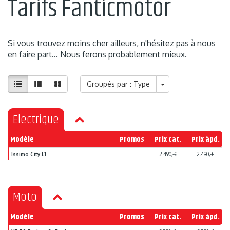
Tarifs Fanticmotor
Si vous trouvez moins cher ailleurs, n'hésitez pas à nous
en faire part... Nous ferons probablement mieux.
Groupés par : Type
Electrique
Modèle
Promos
Prix cat.
Prix àpd.
Issimo City L1
2.490,-€
2.490,-€
Moto
Modèle
Promos
Prix cat.
Prix àpd.