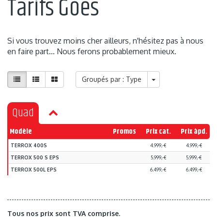
Tarifs Goes
Si vous trouvez moins cher ailleurs, n'hésitez pas à nous
en faire part... Nous ferons probablement mieux.
Groupés par : Type
Quad
Modèle
Promos
Prix cat.
Prix àpd.
TERROX 400S
4.999,-€
4.999,-€
TERROX 500 S EPS
5.999,-€
5.999,-€
TERROX 500L EPS
6.499,-€
6.499,-€
Tous nos prix sont TVA comprise.