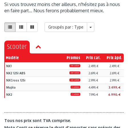
Si vous trouvez moins cher ailleurs, n'hésitez pas à nous
en faire part... Nous ferons probablement mieux.
Groupés par : Type
Scooter
Modèle
Promos
Prix cat.
Prix àpd.
NX1
Une action
2.499,-€
2.499,-€
NX2 125I ABS
Une action
2.699,-€
2.699,-€
NXCross 125i
Une action
2.999,-€
2.999,-€
Mojito
2 actions
4.499,-€
3.499,-€
NX2
2 actions
7.990,-€
6.990,-€
Tous nos prix sont TVA comprise.
Moto Conti se réserve le droit d'apporter sans préavis des