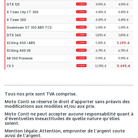
DTX 125
2 actions
4.999,-€
4.999,-€
X Town City CT 300
2 actions
4.499,-€
4.499,-€
X Town 300
2 actions
4.499,-€
4.499,-€
Downtown GT 350 ABS TCS
2 actions
5.499,-€
5.499,-€
DTX 360
2 actions
5.899,-€
5.899,-€
XCiting 400 i ABS
2 actions
5.499,-€
5.299,-€
XCiting 400 VS
2 actions
6.799,-€
6.799,-€
AK 550 Premium
2 actions
11.999,-€
11.999,-€
CV 3
3 actions
12.999,-€
11.499,-€
Tous nos prix sont TVA comprise.
Moto Conti se réserve le droit d'apporter sans préavis des
modifications aux modèles et/ou aux prix.
Moto Conti ne peut accepter aucune responsabilité quant à
d'éventuelles inexactitudes de quelle nature qu'elles
soient.
Mention légale: Attention, emprunter de l'argent coute
aussi de l'argent.