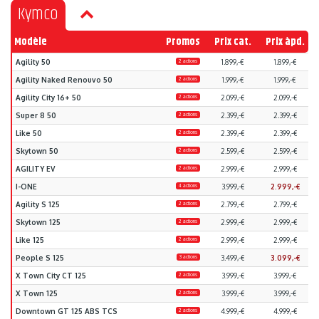
Kymco
Modèle
Promos
Prix cat.
Prix àpd.
Agility 50
2 actions
1.899,-€
1.899,-€
Agility Naked Renouvo 50
2 actions
1.999,-€
1.999,-€
Agility City 16+ 50
2 actions
2.099,-€
2.099,-€
Super 8 50
2 actions
2.399,-€
2.399,-€
Like 50
2 actions
2.399,-€
2.399,-€
Skytown 50
2 actions
2.599,-€
2.599,-€
AGILITY EV
2 actions
2.999,-€
2.999,-€
I-ONE
4 actions
3.999,-€
2.999,-€
Agility S 125
2 actions
2.799,-€
2.799,-€
Skytown 125
2 actions
2.999,-€
2.999,-€
Like 125
2 actions
2.999,-€
2.999,-€
People S 125
3 actions
3.499,-€
3.099,-€
X Town City CT 125
2 actions
3.999,-€
3.999,-€
X Town 125
2 actions
3.999,-€
3.999,-€
Downtown GT 125 ABS TCS
2 actions
4.999,-€
4.999,-€