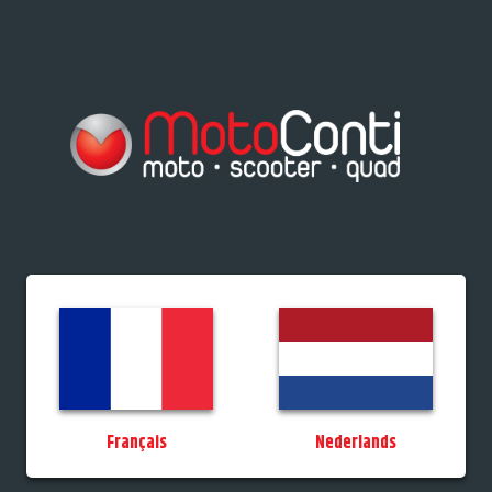
res/Tiporteurs
Vélos
Promos
StockDeals
Occasions
Permis
MotoCo
Français
Nederlands