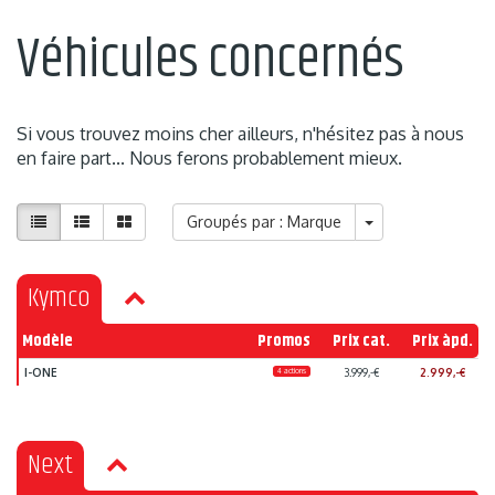
Véhicules concernés
Si vous trouvez moins cher ailleurs, n'hésitez pas à nous
en faire part... Nous ferons probablement mieux.
Groupés par : Marque
Kymco
Modèle
Promos
Prix cat.
Prix àpd.
I-ONE
4 actions
3.999,-€
2.999,-€
Next